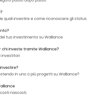
piegato passo dopo passo
i?
le quali investire e come riconoscere gli status
ento?
 del tuo investimento su Walliance
er chi investe tramite Walliance?
 investitori
investire?
endo in uno o più progetti su Walliance?
alliance
costi nascosti.