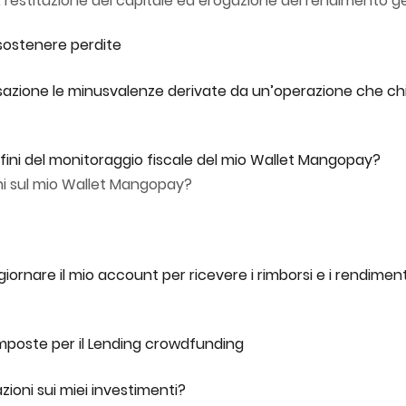
: restituzione del capitale ed erogazione del rendimento 
 sostenere perdite
sazione le minusvalenze derivate da un’operazione che chi
ini del monitoraggio fiscale del mio Wallet Mangopay?
ni sul mio Wallet Mangopay?
iornare il mio account per ricevere i rimborsi e i rendimenti
 imposte per il Lending crowdfunding
ioni sui miei investimenti?