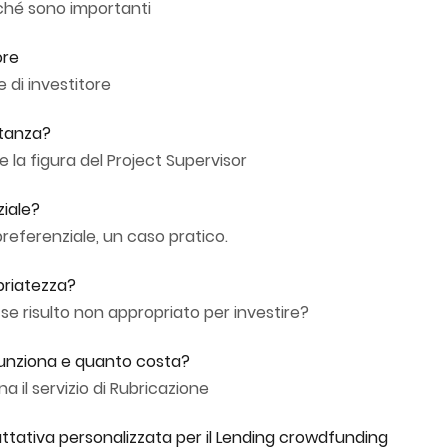
rché sono importanti
ore
e di investitore
ntanza?
 la figura del Project Supervisor
ziale?
referenziale, un caso pratico.
priatezza?
e risulto non appropriato per investire?
funziona e quanto costa?
 il servizio di Rubricazione
ttativa personalizzata per il Lending crowdfunding