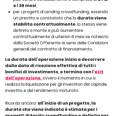
e i 36 mesi
;
per i progetti di Lending crowdfunding, essendo 
un prestito e constatato che la 
durata viene 
stabilita contrattualmente
, la stessa viene 
definita a monte e può aumentare 
contrattualmente di ulteriori 6 mesi se richiesto 
dalla Società Offerente ai sensi delle Condizioni 
generali del contratto di finanziamento.
La durata dell’operazione inizia a decorrere 
dalla data di ricezione effettiva di tutti i 
bonifici di investimento, e termina con l'
exit 
dell'operazione
,
 ovvero il momento in cui si 
realizza la liquidazione per gli investitori del capitale 
investito e del rendimento maturato.
Ricorda ancora: 
all’inizio di un progetto, la 
durata che viene indicata è stimata per i 
progetti di Equity crowdfunding e definita per 