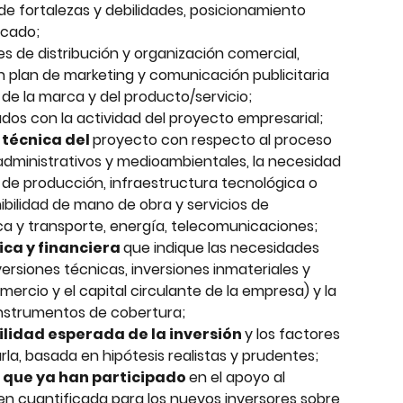
de fortalezas y debilidades, posicionamiento 
rcado;
es de distribución y organización comercial, 
 plan de marketing y comunicación publicitaria 
 de la marca y del producto/servicio;
ados con la actividad del proyecto empresarial;
 técnica del 
proyecto con respecto al proceso 
administrativos y medioambientales, la necesidad 
s de producción, infraestructura tecnológica o 
ibilidad de mano de obra y servicios de 
ca y transporte, energía, telecomunicaciones;
ca y financiera 
que indique las necesidades 
versiones técnicas, inversiones inmateriales y 
mercio y el capital circulante de la empresa) y la 
nstrumentos de cobertura;
lidad esperada de la inversión 
y los factores 
la, basada en hipótesis realistas y prudentes;
 que ya han participado 
en el apoyo al 
n cuantificada para los nuevos inversores sobre 