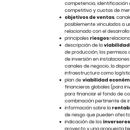
competencia, identificación 
competitivo y cuotas de me
objetivos de ventas
, canal
posiblemente vinculados a un
relacionado con el desarrollo
principales 
riesgos 
relacion
descripción de la 
viabilidad
de producción, los permisos 
de inversión en instalacione
canales de negocio, la dispon
infraestructura como logísti
plan de 
viabilidad económi
financieras globales (para in
para financiar el fondo de co
combinación pertinente de i
información sobre la 
rentabi
de riesgo que pueden afectar
indicación de los 
inversores
proyecto y una propuesta bie