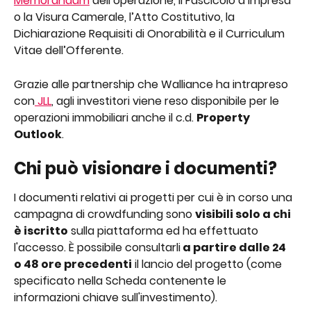
Memorandum
 dell’operazione, il Fascicolo d’impresa 
o la Visura Camerale, l’Atto Costitutivo, la 
Dichiarazione Requisiti di Onorabilità e il Curriculum 
Vitae dell’Offerente. 
Grazie alle partnership che Walliance ha intrapreso 
con
 JLL
, agli investitori viene reso disponibile per le 
operazioni immobiliari anche il c.d. 
Property 
Outlook
.
Chi può visionare i documenti?
I documenti relativi ai progetti per cui è in corso una 
campagna di crowdfunding sono 
visibili solo a chi 
è iscritto
 sulla piattaforma ed ha effettuato 
l'accesso. È possibile consultarli
 a partire dalle 24 
o 48 ore precedenti
 il lancio del progetto (come 
specificato nella Scheda contenente le 
informazioni chiave sull'investimento).