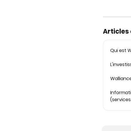
Article
Qui est W
L'investi
Walliance
Informat
(service